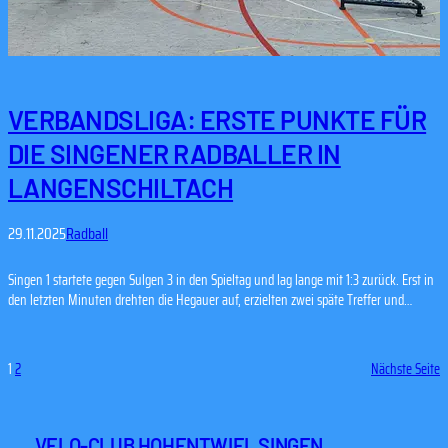
VERBANDSLIGA: ERSTE PUNKTE FÜR
DIE SINGENER RADBALLER IN
LANGENSCHILTACH
29.11.2025
Radball
Singen 1 startete gegen Sulgen 3 in den Spieltag und lag lange mit 1:3 zurück. Erst in
den letzten Minuten drehten die Hegauer auf, erzielten zwei späte Treffer und
stellten verdient auf 3:3. In der Euphorie drängte Singen sogar auf den Sieg – doch
der Mut wurde nicht belohnt. Ein Konter in der allerletzten Sekunde…
1
2
Nächste Seite
VELO-CLUB HOHENTWIEL SINGEN