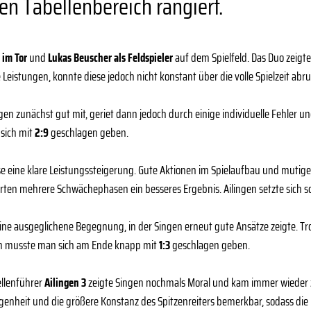
en Tabellenbereich rangiert.
im Tor
und
Lukas Beuscher als Feldspieler
auf dem Spielfeld. Das Duo zeigt
istungen, konnte diese jedoch nicht konstant über die volle Spielzeit abru
ngen zunächst gut mit, geriet dann jedoch durch einige individuelle Fehler u
sich mit
2:9
geschlagen geben.
 eine klare Leistungssteigerung. Gute Aktionen im Spielaufbau und mutige O
erten mehrere Schwächephasen ein besseres Ergebnis. Ailingen setzte sich sc
eine ausgeglichene Begegnung, in der Singen erneut gute Ansätze zeigte. Tr
n musste man sich am Ende knapp mit
1:3
geschlagen geben.
ellenführer
Ailingen 3
zeigte Singen nochmals Moral und kam immer wieder 
egenheit und die größere Konstanz des Spitzenreiters bemerkbar, sodass die 