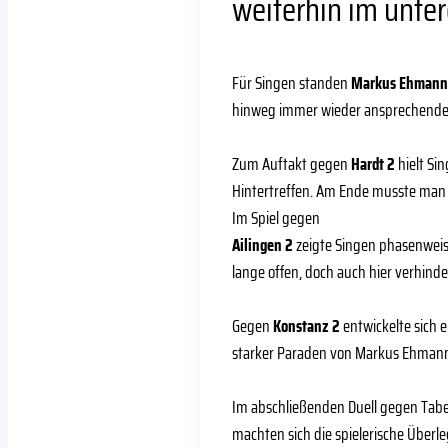
weiterhin im unter
Für Singen standen
Markus Ehmann 
hinweg immer wieder ansprechende Le
Zum Auftakt gegen
Hardt 2
hielt Si
Hintertreffen. Am Ende musste man 
Im Spiel gegen
Ailingen 2
zeigte Singen phasenweise
lange offen, doch auch hier verhind
Gegen
Konstanz 2
entwickelte sich 
starker Paraden von Markus Ehman
Im abschließenden Duell gegen Tab
machten sich die spielerische Überl