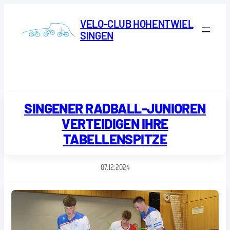
Zum
Inhalt
VELO-CLUB HOHENTWIEL
springen
SINGEN
SINGENER RADBALL-JUNIOREN
VERTEIDIGEN IHRE
TABELLENSPITZE
07.12.2024